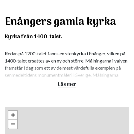
Enångers gamla kyrka
Kyrka från 1400-talet.
Redan på 1200-talet fanns en stenkyrka i Enånger, vilken på
1400-talet ersattes av en ny och större. Målningarna i valven
framstår i dag som ett av de mest värdefulla exemplen på
senmedeltidens monumentmåleri i Sverige. Målningarna
tillhör den s k Tierpskolan och tillkom ca 1470-1480.
Läs mer
Skulpturerna är gjorda av Haaken Gulleson, själv från
Enånger. Det stora S:t Annaskåpet som nu är placerat vid
korets sydvägg är signerat av Gulleson och daterat till 1520.
Kyrkan står idag under Riksantikvarieämbetets vård och
+
tillsyn.
−