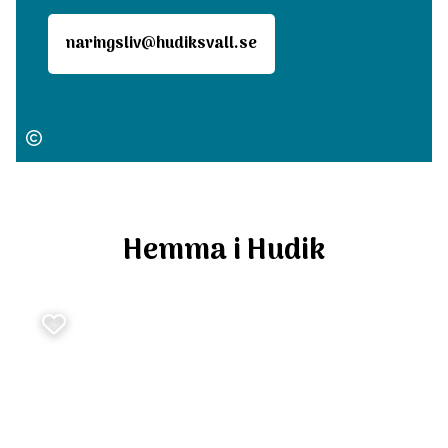
naringsliv@hudiksvall.se
Hemma i Hudik
Favoritmarkera Allt jag behöver finns här