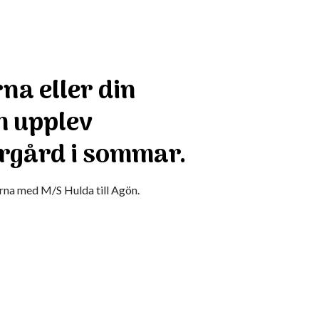
na eller din
h upplev
ärgård i sommar.
rna med M/S Hulda till Agön.