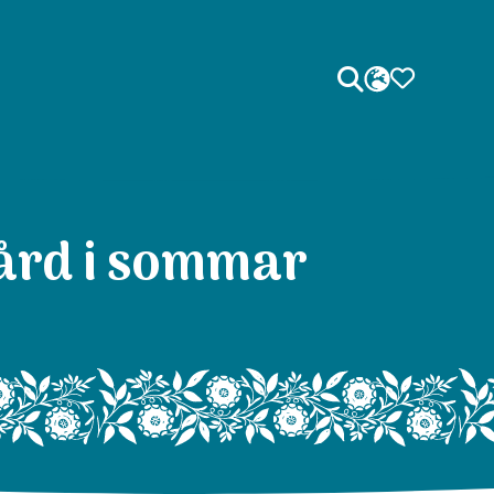
Sök
SPRÅK
gård i sommar