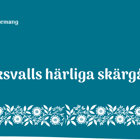
nemang
svalls härliga skär