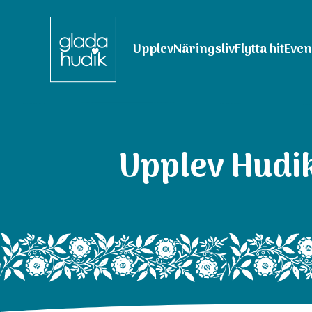
Upplev
Näringsliv
Flytta hit
Eve
Upplev Hudik