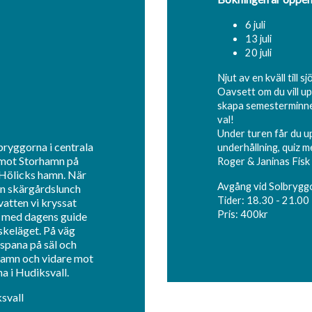
6 juli
13 juli
20 juli
Njut av en kväll till s
Oavsett om du vill u
skapa semesterminnen
val!
Under turen får du u
ryggorna i centrala
underhållning, quiz m
 mot Storhamn på
Roger & Janinas Fisk 
l Hölicks hamn. När
Avgång vid Solbrygg
 en skärgårdslunch
Tider: 18.30 - 21.00
vatten vi kryssat
Pris: 400kr
a med dagens guide
iskeläget. På väg
 spana på säl och
 hamn och vidare mot
na i Hudiksvall.
svall