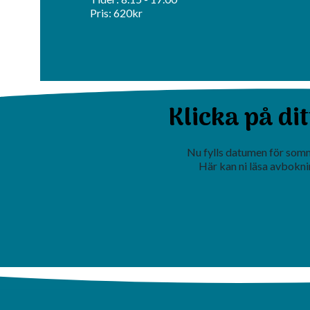
Pris: 620kr
Klicka på di
Nu fylls datumen för som
Här kan ni läsa
avbokni