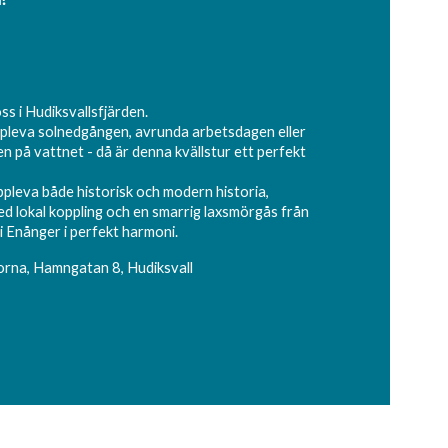
jöss i Hudiksvallsfjärden.
ppleva solnedgången, avrunda arbetsdagen eller
 på vattnet - då är denna kvällstur ett perfekt
ppleva både historisk och modern historia,
ed lokal koppling och en smarrig laxsmörgås från
i Enånger i perfekt harmoni.
orna, Hamngatan 8, Hudiksvall