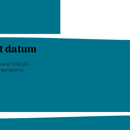
tt datum
maren 2026 på.
ngsreglerna.