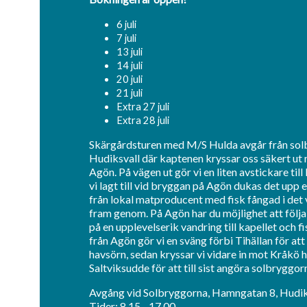
6 juli
7 juli
13 juli
14 juli
20 juli
21 juli
Extra 27 juli
Extra 28 juli
Skärgårdsturen med M/S Hulda avgår från solb
Hudiksvall där kaptenen kryssar oss säkert ut
Agön. På vägen ut gör vi en liten avstickare til
vi lagt till vid bryggan på Agön dukas det upp
från lokal matproducent med fisk fångad i det 
fram genom. På Agön har du möjlighet att följ
på en upplevelserik vandring till kapellet och f
från Agön gör vi en sväng förbi Tihällan för att
havsörn, sedan kryssar vi vidare in mot Kråkö
Saltviksudde för att till sist angöra solbryggor
Avgång vid Solbryggorna, Hamngatan 8, Hudik
Tider: 8.15 - 17.00