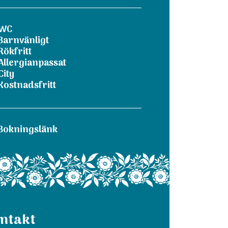
WC
Barnvänligt
Rökfritt
Allergianpassat
City
Kostnadsfritt
Bokningslänk
ntakt