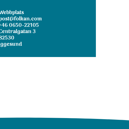
Webbplats
post@folkan.com
+46 0650-22105
Centralgatan 3
82530
Iggesund