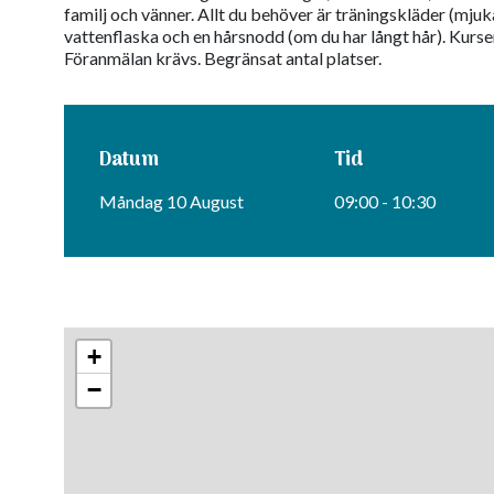
familj och vänner. Allt du behöver är träningskläder (mjuk
vattenflaska och en hårsnodd (om du har långt hår). Kursern
Föranmälan krävs. Begränsat antal platser.
Datum
Tid
Måndag 10 August
09:00 - 10:30
+
−