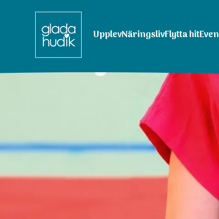
Upplev
Näringsliv
Flytta hit
Eve