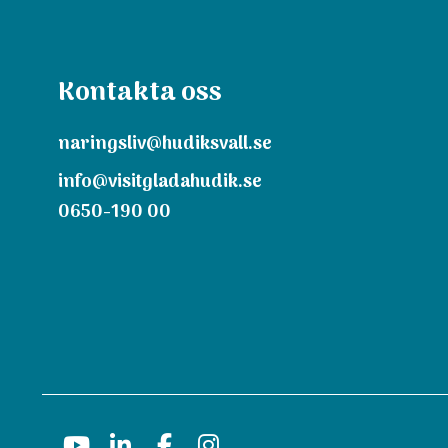
Kontakta oss
naringsliv@hudiksvall.se
info@visitgladahudik.se
0650-190 00