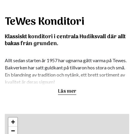
TeWes Konditori
Klassiskt konditori i centrala Hudiksvall där allt
bakas från grunden.
Allt sedan starten år 1957 har ugnarna gått varma på Tewes.
Bakverken har satt guldkant på tillvaron hos stora och små.
En blandning av tradition och nytänk, ett brett sortiment av
kvalitet är deras signum!
Läs mer
För Tewe´s är råvaror av högsta kvalité ett givet val. Här
bakas allt från det godaste matbrödet till de läckraste
bakelser och tårtor.
+
Hundar är välkomna på uteserveringen.
−