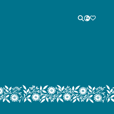
Sök
SPRÅK