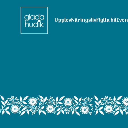
Upplev
Näringsliv
Flytta hit
Eve