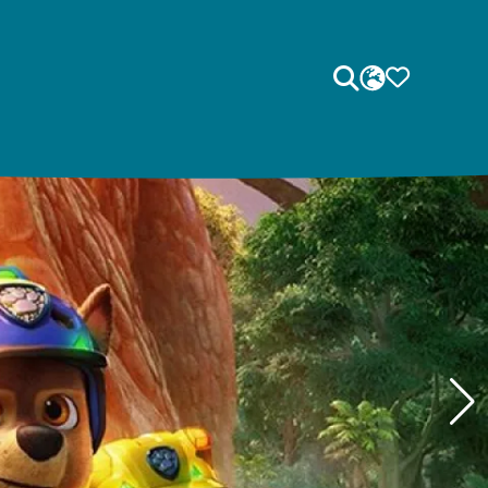
Sök
SPRÅK