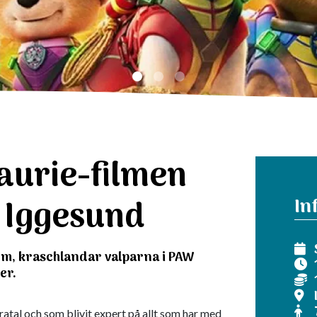
aurie-filmen
o Iggesund
In
orm, kraschlandar valparna i PAW
er.
åratal och som blivit expert på allt som har med