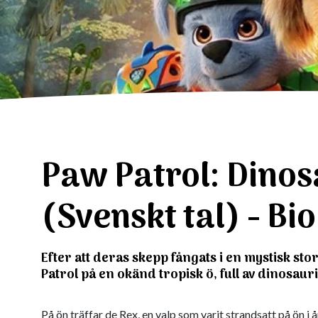
Paw Patrol: Dinos
(Svenskt tal) - Bi
Efter att deras skepp fångats i en mystisk st
Patrol på en okänd tropisk ö, full av dinosauri
På ön träffar de Rex, en valp som varit strandsatt på ön i 