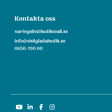
Kontakta oss
naringsliv@hudiksvall.se
info@visitgladahudik.se
0650-190 00