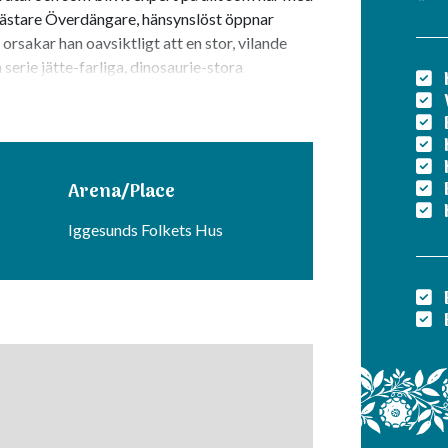
mästare Överdängare, hänsynslöst öppnar
 orsakar han oavsiktligt att en stor, vilande
 serie jätte-farliga, dinosaurie-stora
 för att försöka stoppa Överdängare innan allt
ldmann, Edward Nyström, Robin Henze, Ebbe
Arena/Place
 Ekholm
Iggesunds Folkets Hus