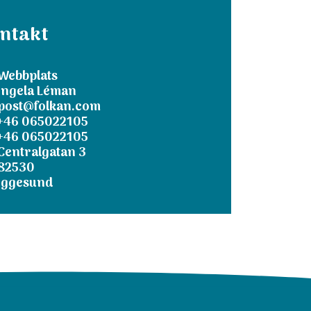
ntakt
Webbplats
Ingela Léman
post@folkan.com
+46 065022105
+46 065022105
Centralgatan 3
82530
Iggesund