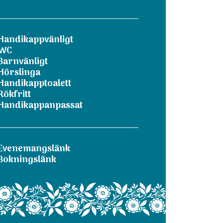
Handikappvänligt
WC
Barnvänligt
Hörslinga
Handikapptoalett
Rökfritt
Handikappanpassat
Evenemangslänk
Bokningslänk