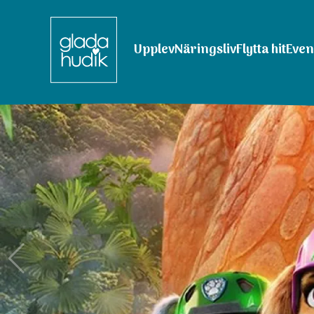
Upplev
Näringsliv
Flytta hit
Eve