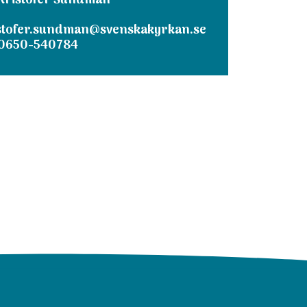
Kristofer Sundman
stofer.sundman@svenskakyrkan.se
0650-540784