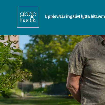
Upplev
Näringsliv
Flytta hit
Eve