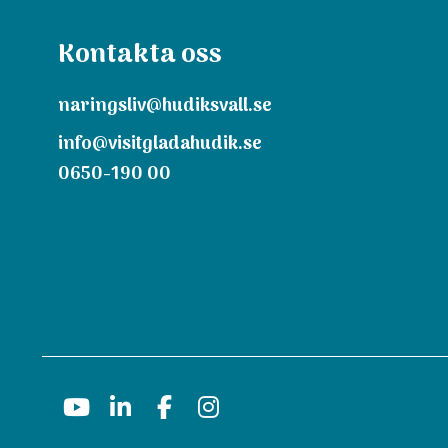
Kontakta oss
naringsliv@hudiksvall.se
info@visitgladahudik.se
0650-190 00