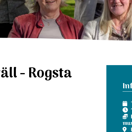
ll - Rogsta
In
F
mus