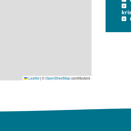
kri
Leaflet
|
©
OpenStreetMap
contributors