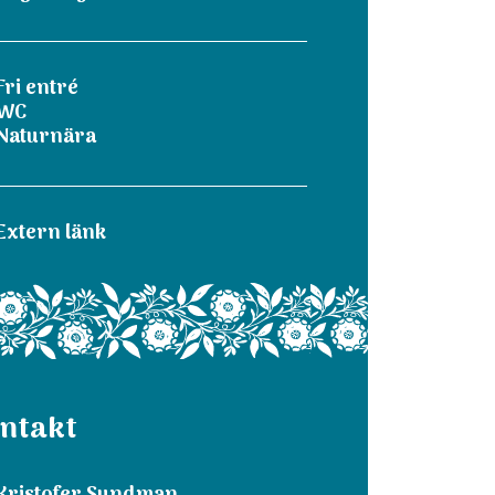
Fri entré
WC
Naturnära
Extern länk
ntakt