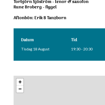
Torbjörn Sjöström - tenor & saxofon
Rune Broberg - flygel
Aftonbön: Erik B Tanzborn
Datum
Tid
Tisdag 18 August
19:30 - 20:30
+
−