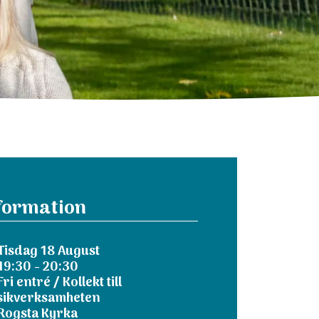
formation
Tisdag 18 August
19:30 - 20:30
ri entré / Kollekt till
ikverksamheten
Rogsta Kyrka