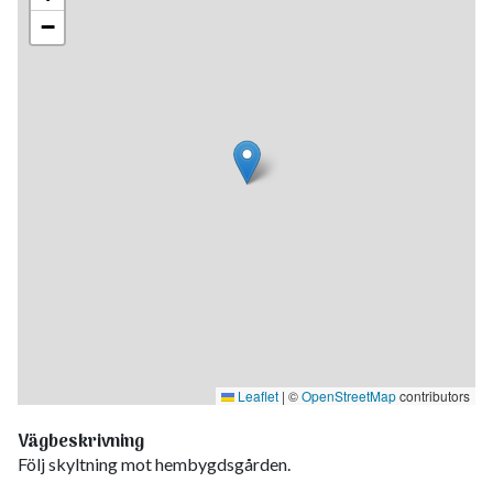
−
Leaflet
|
©
OpenStreetMap
contributors
Vägbeskrivning
Följ skyltning mot hembygdsgården.