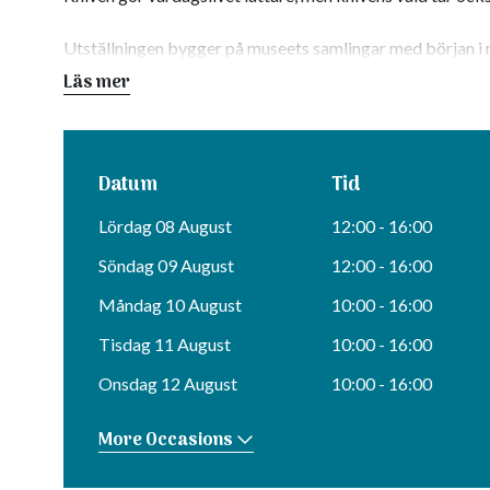
Utställningen bygger på museets samlingar med början i n
Kr och ända fram till vår tids exklusiva, vackra och handg
Läs mer
stark ställning med knivmakare som Sven Erik Loodh, Ka
Datum
Tid
Lördag 08 August
12:00 - 16:00
Söndag 09 August
12:00 - 16:00
Måndag 10 August
10:00 - 16:00
Tisdag 11 August
10:00 - 16:00
Onsdag 12 August
10:00 - 16:00
More Occasions