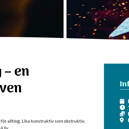
 – en
iven
In
 för allting. Lika konstruktiv som destruktiv.
 liv.