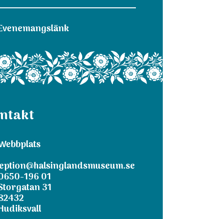
Evenemangslänk
ntakt
Webbplats
eption@halsinglandsmuseum.se
0650-196 01
Storgatan 31
82432
Hudiksvall