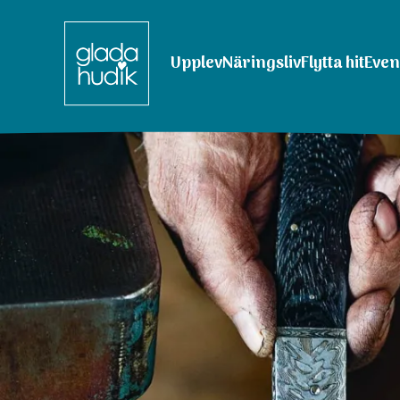
Upplev
Näringsliv
Flytta hit
Eve