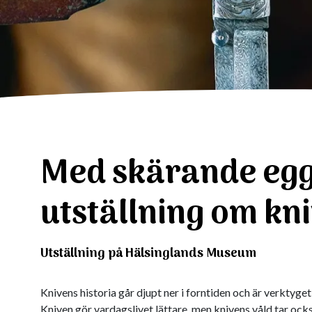
Med skärande egg
utställning om kn
Utställning på Hälsinglands Museum
Knivens historia går djupt ner i forntiden och är verktyget
Kniven gör vardagslivet lättare, men knivens våld tar också