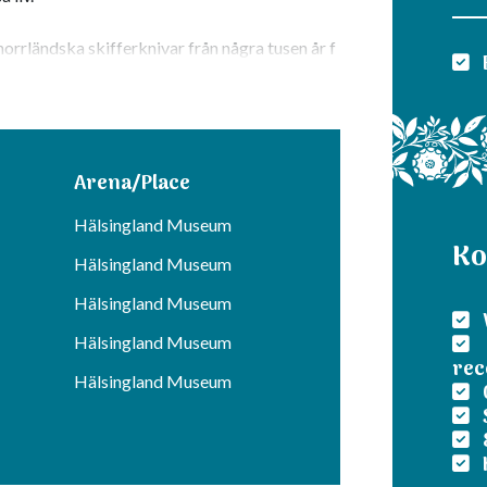
orrländska skifferknivar från några tusen år f
jorda tävlingsknivar där Hälsingland har en
y Embretsen med flera.
Arena/Place
Hälsingland Museum
Ko
Hälsingland Museum
Hälsingland Museum
Hälsingland Museum
rec
Hälsingland Museum