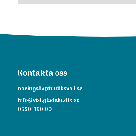
Kontakta oss
naringsliv@hudiksvall.se
info@visitgladahudik.se
0650-190 00