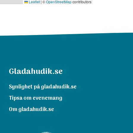
Leaflet
|
©
OpenStreetMap
contributors
Gladahudik.se
Synlighet på gladahudik.se
Tipsa om evenemang
Om gladahudik.se