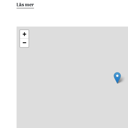
vakna till ny dag med paddling och liv i det fria!!
Läs mer
Allt detta och mycket mer, kan du göra ensam eller tills
ansvar eller erfaren ledning.
Om du inte har prövat detta sätt att uppleva natur och g
+
Under sommartid arrangeras torsdagspaddlingar i Hudiks
−
lokalavdelning.