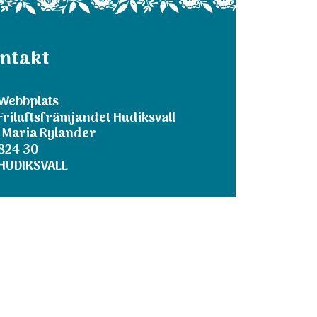
ntakt
Webbplats
Friluftsfrämjandet Hudiksvall
 Maria Rylander
824 30
HUDIKSVALL