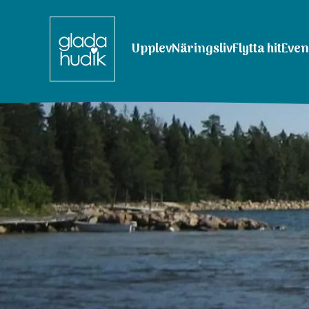
Upplev
Näringsliv
Flytta hit
Eve