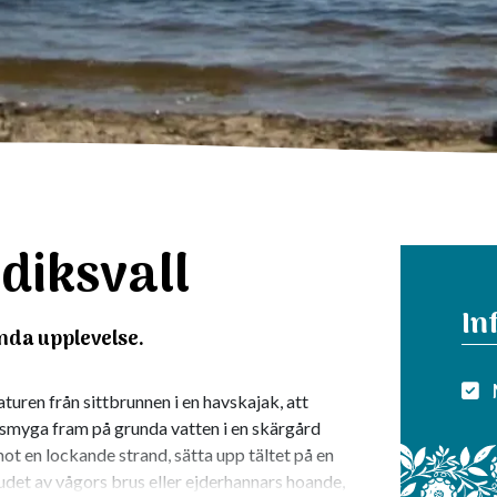
udiksvall
In
nda upplevelse.
aturen från sittbrunnen i en havskajak, att
 smyga fram på grunda vatten i en skärgård
mot en lockande strand, sätta upp tältet på en
judet av vågors brus eller ejderhannars hoande,