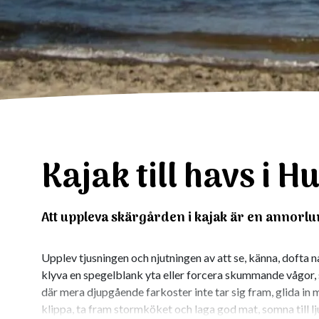
Kajak till havs i H
Att uppleva skärgården i kajak är en annorlu
Upplev tjusningen och njutningen av att se, känna, dofta n
klyva en spegelblank yta eller forcera skummande vågor,
där mera djupgående farkoster inte tar sig fram, glida in 
klippa, ta fram stormköket och laga god mat, somna till l