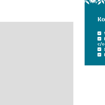
ammans med oss i Friluftsfrämjandet under eget
Ko
emenskap - gör det i sommar!
valls skärgård av Friluftsfämjandets
c/o