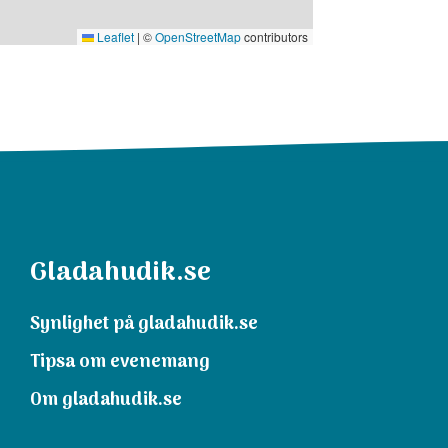
Leaflet
|
©
OpenStreetMap
contributors
Gladahudik.se
Synlighet på gladahudik.se
Tipsa om evenemang
Om gladahudik.se