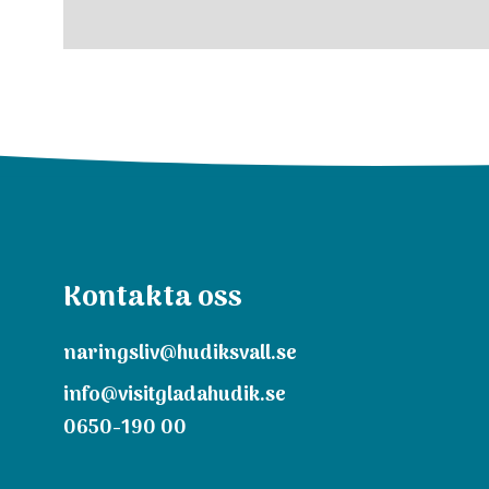
Kontakta oss
naringsliv@hudiksvall.se
info@visitgladahudik.se
0650-190 00