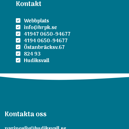
Kontakt
Webbplats
info@hrpk.se
41947 0650-94677
4194 0650-94677
Östanbräcksv.67
824 93
Hudiksvall
Kontakta oss
naringsliv@hudiksvall.se