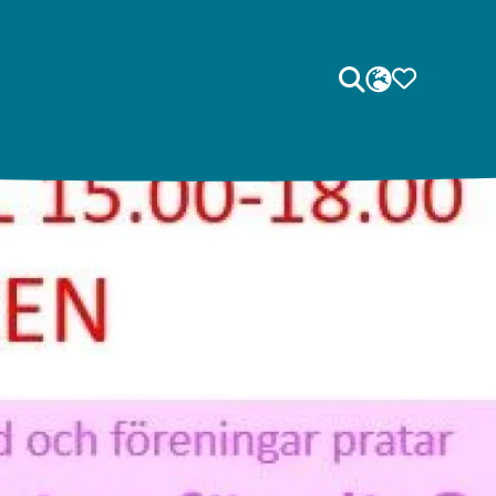
Sök
SPRÅK