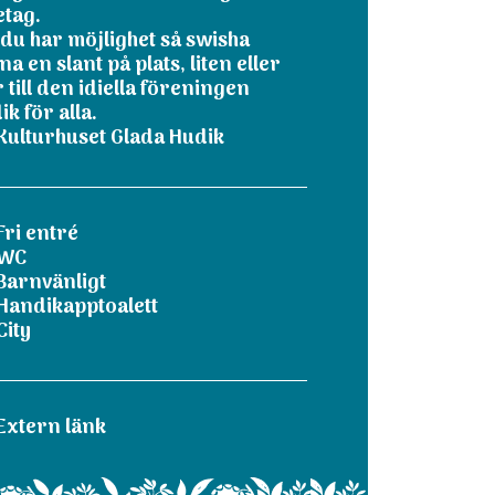
etag.
du har möjlighet så swisha
a en slant på plats, liten eller
r till den idiella föreningen
k för alla.
Kulturhuset Glada Hudik
Fri entré
WC
Barnvänligt
Handikapptoalett
City
Extern länk