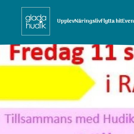
Upplev
Näringsliv
Flytta hit
Eve