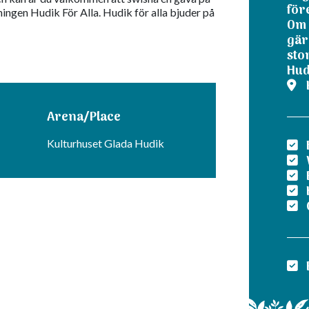
för
eningen Hudik För Alla. Hudik för alla bjuder på
Om 
gärn
sto
Hudi
Arena/Place
Kulturhuset Glada Hudik