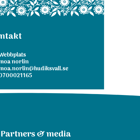
ntakt
Webbplats
moa norlin
moa.norlin@hudiksvall.se
0700021165
Partners & media