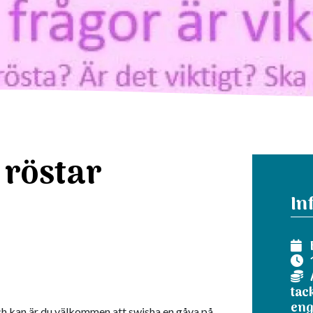
 röstar
In
tac
eng
och kan är du välkommen att swisha en gåva på