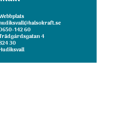
Webbplats
hudiksvall@halsokraft.se
0650-142 60
Trädgårdsgatan 4
824 30
Hudiksvall