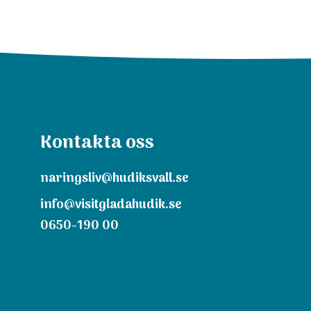
Kontakta oss
naringsliv@hudiksvall.se
info@visitgladahudik.se
0650-190 00