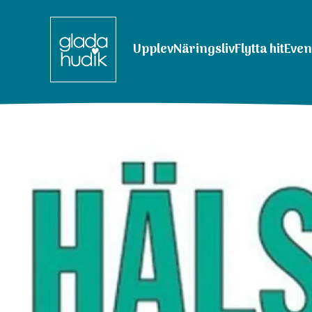
Upplev
Näringsliv
Flytta hit
Eve