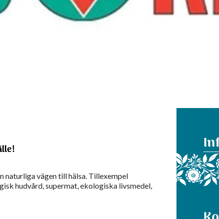
In
lle!
n naturliga vägen till hälsa. Tillexempel
ogisk hudvård, supermat, ekologiska livsmedel,
Ko