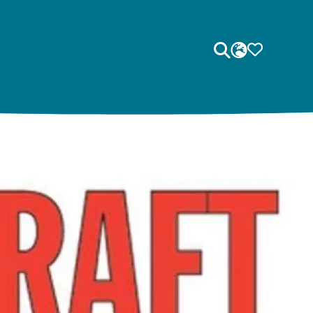
Sök
SPRÅK