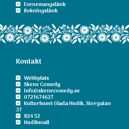
Evenemangslänk
Bokningslänk
Kontakt
Webbplats
Skene Comedy
info@skenecomedy.se
0721674627
Kulturhuset Glada Hudik, Storgatan
37
824 52
Hudiksvall