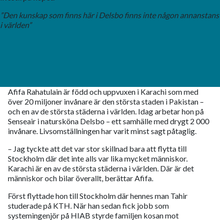
”Den kunskap som finns här i Delsbo finns inte någon annanstans
i världen”
Afifa Rahatulain är född och uppvuxen i Karachi som med
över 20 miljoner invånare är den största staden i Pakistan –
och en av de största städerna i världen. Idag arbetar hon på
Senseair i natursköna Delsbo – ett samhälle med drygt 2 000
invånare. Livsomställningen har varit minst sagt påtaglig.
– Jag tyckte att det var stor skillnad bara att flytta till
Stockholm där det inte alls var lika mycket människor.
Karachi är en av de största städerna i världen. Där är det
människor och bilar överallt, berättar Afifa.
Först flyttade hon till Stockholm där hennes man Tahir
studerade på KTH. När han sedan fick jobb som
systemingenjör på HIAB styrde familjen kosan mot