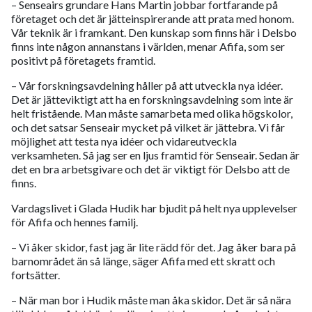
– Senseairs grundare Hans Martin jobbar fortfarande på
företaget och det är jätteinspirerande att prata med honom.
Vår teknik är i framkant. Den kunskap som finns här i Delsbo
finns inte någon annanstans i världen, menar Afifa, som ser
positivt på företagets framtid.
– Vår forskningsavdelning håller på att utveckla nya idéer.
Det är jätteviktigt att ha en forskningsavdelning som inte är
helt fristående. Man måste samarbeta med olika högskolor,
och det satsar Senseair mycket på vilket är jättebra. Vi får
möjlighet att testa nya idéer och vidareutveckla
verksamheten. Så jag ser en ljus framtid för Senseair. Sedan är
det en bra arbetsgivare och det är viktigt för Delsbo att de
finns.
Vardagslivet i Glada Hudik har bjudit på helt nya upplevelser
för Afifa och hennes familj.
– Vi åker skidor, fast jag är lite rädd för det. Jag åker bara på
barnområdet än så länge, säger Afifa med ett skratt och
fortsätter.
– När man bor i Hudik måste man åka skidor. Det är så nära