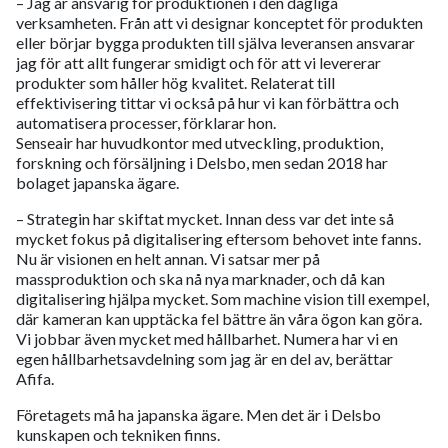
– Jag är ansvarig för produktionen i den dagliga
verksamheten. Från att vi designar konceptet för produkten
eller börjar bygga produkten till själva leveransen ansvarar
jag för att allt fungerar smidigt och för att vi levererar
produkter som håller hög kvalitet. Relaterat till
effektivisering tittar vi också på hur vi kan förbättra och
automatisera processer, förklarar hon.
Senseair har huvudkontor med utveckling, produktion,
forskning och försäljning i Delsbo, men sedan 2018 har
bolaget japanska ägare.
– Strategin har skiftat mycket. Innan dess var det inte så
mycket fokus på digitalisering eftersom behovet inte fanns.
Nu är visionen en helt annan. Vi satsar mer på
massproduktion och ska nå nya marknader, och då kan
digitalisering hjälpa mycket. Som machine vision till exempel,
där kameran kan upptäcka fel bättre än våra ögon kan göra.
Vi jobbar även mycket med hållbarhet. Numera har vi en
egen hållbarhetsavdelning som jag är en del av, berättar
Afifa.
Företagets må ha japanska ägare. Men det är i Delsbo
kunskapen och tekniken finns.