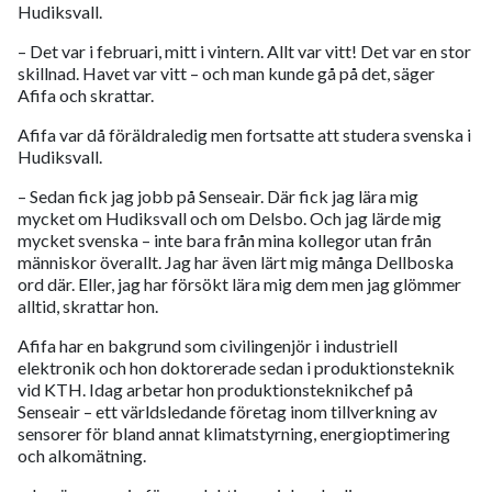
Hudiksvall.
– Det var i februari, mitt i vintern. Allt var vitt! Det var en stor
skillnad. Havet var vitt – och man kunde gå på det, säger
Afifa och skrattar.
Afifa var då föräldraledig men fortsatte att studera svenska i
Hudiksvall.
– Sedan fick jag jobb på Senseair. Där fick jag lära mig
mycket om Hudiksvall och om Delsbo. Och jag lärde mig
mycket svenska – inte bara från mina kollegor utan från
människor överallt. Jag har även lärt mig många Dellboska
ord där. Eller, jag har försökt lära mig dem men jag glömmer
alltid, skrattar hon.
Afifa har en bakgrund som civilingenjör i industriell
elektronik och hon doktorerade sedan i produktionsteknik
vid KTH. Idag arbetar hon produktionsteknikchef på
Senseair – ett världsledande företag inom tillverkning av
sensorer för bland annat klimatstyrning, energioptimering
och alkomätning.