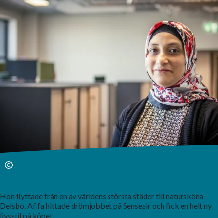
Hon flyttade från en av världens största städer till natursköna
Delsbo. Afifa hittade drömjobbet på Senseair och fick en helt ny
livsstil på köpet.