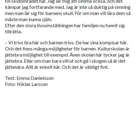
till skidområdet här. Jag lär mig att simma också, och det
kämpar jag fortfarande med. Jag är inte så duktig på simning
men man lär sig för barnens skull. För om man vill lära dem så
måste man kunna själv.
Efter den stora livsomställningen har familjen nu funnit sig
tillrätta.
– Vi trivs bra här och barnen trivs. De har sina kompisar här.
Och det finns många möjligheter för barnen. Kulturskolan är
jättebra möjlighet till exempel. Även skolan här tycker jag är
jättebra. Eller om man bara vill ut och gå i skogen så är det
jättenära. Allt är enkelt här. Och det är väldigt fint.
Text: Emma Danielsson
Foto: Niklas Larsson