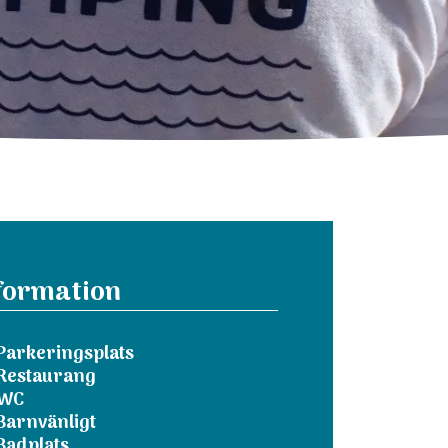
formation
Parkeringsplats
Restaurang
WC
Barnvänligt
Badplats