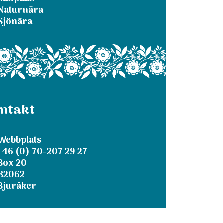
Naturnära
Sjönära
ntakt
Webbplats
+46 (0) 70-207 29 27
Box 20
82062
Bjuråker