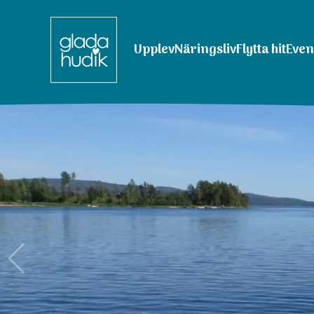
Upplev
Näringsliv
Flytta hit
Eve