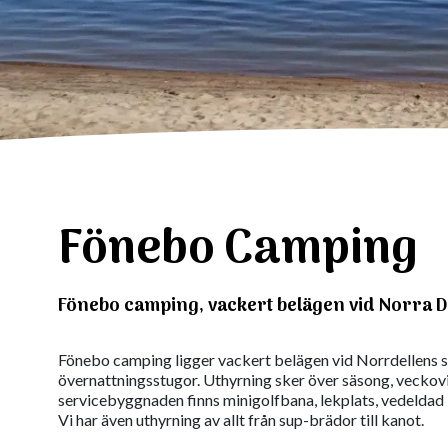
Fönebo Camping
Fönebo camping, vackert belägen vid Norra D
Fönebo camping ligger vackert belägen vid Norrdellens s
övernattningsstugor. Uthyrning sker över säsong, veckovi
servicebyggnaden finns minigolfbana, lekplats, vedeldad b
Vi har även uthyrning av allt från sup-brädor till kanot.