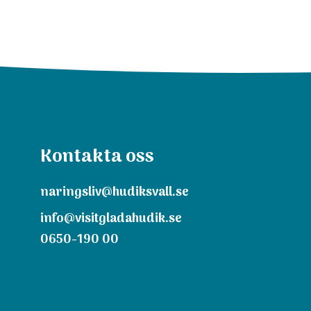
Kontakta oss
naringsliv@hudiksvall.se
info@visitgladahudik.se
0650-190 00