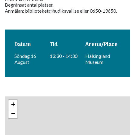
Begränsat antal platser.
Anmälan: biblioteket@hudiksvall.se eller 0650-19650.
Datum
Tid
Arena/Place
Söndag 16
13:30 - 14:30
Hälsingland
August
Museum
+
−