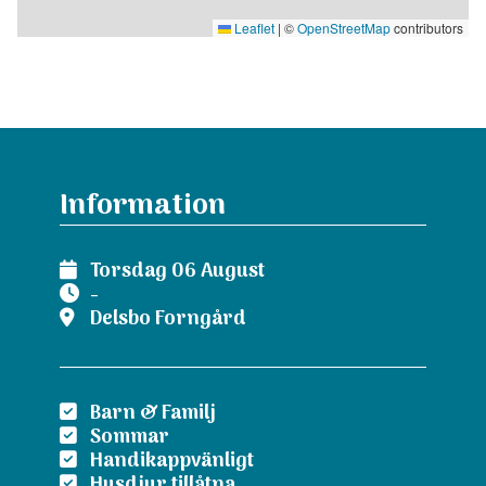
lekar och dans runt stången, även klädningen och resning av
Leaflet
|
©
OpenStreetMap
contributors
stången. En glad dag för hela familjen.
För mer info kontakta Delsbo Forngård.
Forngården anordnar även dans och musikkvällar med jämna
mellanrum, för mer info om detta kan ni besöka hemsidan.
Kontakt: Delsbo Forngård: Tel: +46(0)653-10459 , 072-700
Information
29 59
Torsdag 06 August
-
Delsbo Forngård
Barn & Familj
Sommar
Handikappvänligt
Husdjur tillåtna