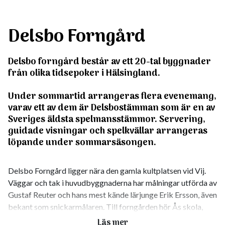
Delsbo Forngård
Delsbo forngård består av ett 20-tal byggnader
från olika tidsepoker i Hälsingland.
Under sommartid arrangeras flera evenemang,
varav ett av dem är Delsbostämman som är en av
Sveriges äldsta spelmansstämmor. Servering,
guidade visningar och spelkvällar arrangeras
löpande under sommarsäsongen.
Delsbo Forngård ligger nära den gamla kultplatsen vid Vij.
Väggar och tak i huvudbyggnaderna har målningar utförda av
Gustaf Reuter och hans mest kände lärjunge Erik Ersson, även
bekant som snickarmålaren. Till forngården hör Ås skola,
som är inredd som skolmuseum, en linskäkt vid Stömneån,
Läs mer