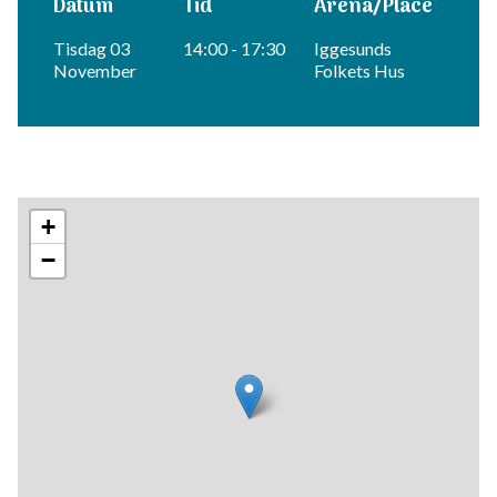
Datum
Tid
Arena/Place
Tisdag 03
14:00 - 17:30
Iggesunds
November
Folkets Hus
+
−