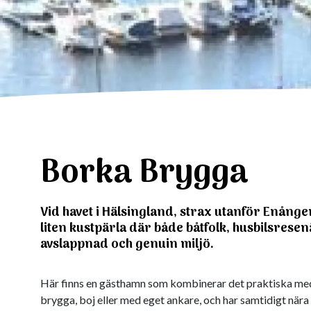
Borka Brygga
Vid havet i Hälsingland, strax utanför Enånge
liten kustpärla där både båtfolk, husbilsres
avslappnad och genuin miljö.
Här finns en gästhamn som kombinerar det praktiska med d
brygga, boj eller med eget ankare, och har samtidigt nära