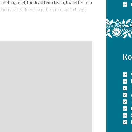
et ingår el, färskvatten, dusch, toaletter och
 finns nattvakt varje natt ger en extra trygg
tt minst lika trevligt alternativ. Här står du
ren runt omkring. De cirka 17 platserna har el
ära och okomplicerat.
Ko
är helheten. Du behöver inte åka någonstans –
d tydlig lokal förankring, där fokus ligger på
rrangeras pub- och danskvällar som skapar liv
åde bensin (98) och RME-fri diesel –
åtägare finns dessutom praktiska funktioner
et gör anläggningen ovanligt komplett.
en karaktär och själ. Två små museer berättar
n fiskarstuga – och bidrar till känslan av att