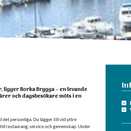
In
r, ligger Borka Brygga – en levande
enärer och dagsbesökare möts i en
et personliga. Du lägger till vid yttre
 till restaurang, service och gemenskap. Under