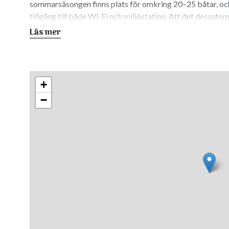
sommarsäsongen finns plats för omkring 20–25 båtar, och d
tillgång till både Wi-Fi och miljöstation. Att det dessutom
känsla för den som stannar över.
Läs mer
För dig som reser landvägen är ställplatsen och campingen e
bokstavligen nära havet, med utsikt över vattnet och natu
och passar både husbil, husvagn och tält – enkelt, naturn
+
−
En av de saker som verkligen gör Borka Brygga speciellt 
det mesta finns redan på plats. Här finns en restaurang me
fisk från närområdet, och där det under sommaren ofta a
och rörelse i hamnen.
Behöver du tanka finns en smidig bil- och båtmack med b
tillgänglig både från land och direkt från sjösidan. För b
som båtbottentvätt, sjösättningsramp och mastkran, vilk
Utöver det praktiska finns här också något som ger plats
om det lokala kustlivet – med allt från gamla motorer till e