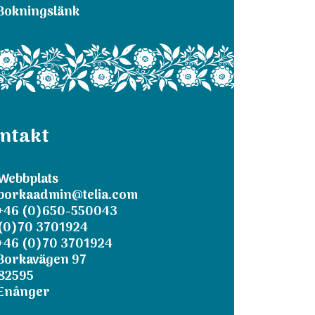
Bokningslänk
ntakt
Webbplats
borkaadmin@telia.com
+46 (0)650-550043
(0)70 3701924
+46 (0)70 3701924
Borkavägen 97
82595
Enånger