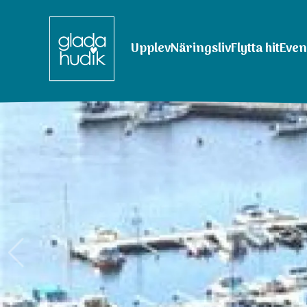
Upplev
Näringsliv
Flytta hit
Eve