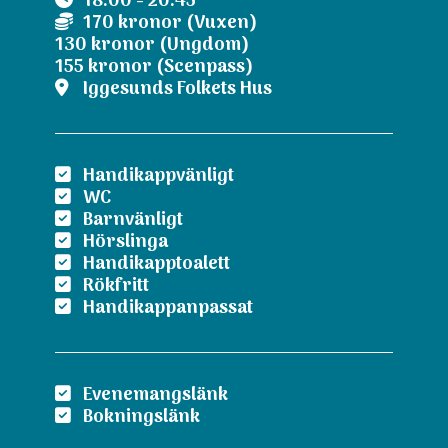
18:00 - 20:45
170 kronor (Vuxen)
130 kronor (Ungdom)
155 kronor (Scenpass)
Iggesunds Folkets Hus
Handikappvänligt
WC
Barnvänligt
Hörslinga
Handikapptoalett
Rökfritt
Handikappanpassat
Evenemangslänk
Bokningslänk