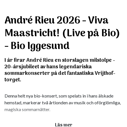
André Rieu 2026 - Viva
Maastricht! (Live på Bio)
- Bio Iggesund
I år firar André Rieu en storslagen milstolpe -
20-årsjubileet av hans legendariska
sommarkonserter på det fantastiska Vrijthof-
torget.
Denna helt nya bio-konsert, som spelats in i hans älskade
hemstad, markerar två årtionden av musik och oförglömliga,
magiska sommarnätter.
Viva Maastricht! är en glädjefylld hyllning till staden där allt
Läs mer