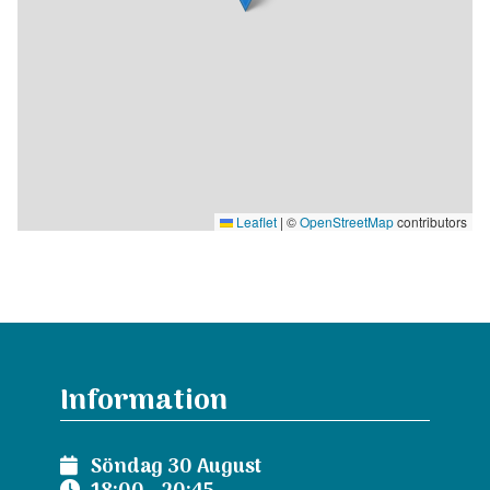
Pris - 170 kronor, 130 kronor (Ungdom), 155 kronor
(Scenpass)
Leaflet
|
©
OpenStreetMap
contributors
Information
Söndag 30 August